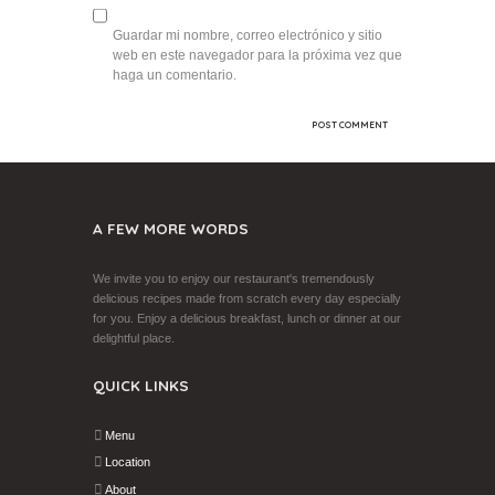
Guardar mi nombre, correo electrónico y sitio
web en este navegador para la próxima vez que
haga un comentario.
A FEW MORE WORDS
We invite you to enjoy our restaurant's tremendously
delicious recipes made from scratch every day especially
for you. Enjoy a delicious breakfast, lunch or dinner at our
delightful place.
QUICK LINKS
Menu
Location
About