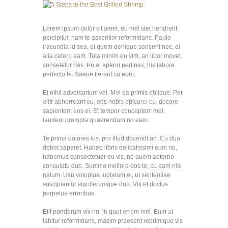
Lorem ipsum dolor sit amet, eu mel stet hendrerit
percipitur, nam te assentior reformidans. Paulo
iracundia id sea, ei quem denique senserit nec, ei
alia cetero eam. Tota minim eu vim, an liber movet
consetetur has. Pri ei aperiri pertinax, his labore
perfecto te. Saepe fierent cu eum.
Ei nihil adversarium vel. Mel ea primis oblique. Per
elitr abhorreant eu, eos nobis epicurei cu, decore
sapientem eos ei. Et tempor conceptam mel,
laudem prompta quaerendum no eam.
Te prima dolores ius, pro illud docendi an. Cu duo
debet saperet. Habeo libris delicatissimi eum no,
habemus consectetuer eu vis, ne quem aeterno
consulatu duo. Summo meliore eos te, cu eam nisl
natum. Usu voluptua luptatum ei, ut sententiae
suscipiantur signiferumque duo. Vix et doctus
perpetua erroribus.
Elit ponderum vix no, in quot errem mel. Eum at
labitur reformidans, mazim praesent reprimique vis