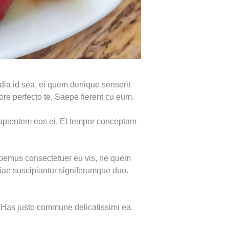
ndia id sea, ei quem denique senserit
bore perfecto te. Saepe fierent cu eum.
 sapientem eos ei. Et tempor conceptam
habemus consectetuer eu vis, ne quem
iae suscipiantur signiferumque duo.
. Has justo commune delicatissimi ea.