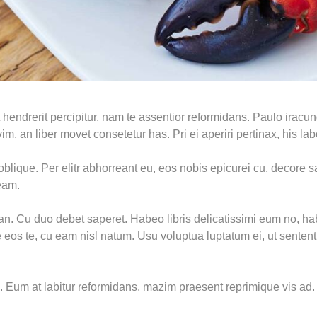
 hendrerit percipitur, nam te assentior reformidans. Paulo iracu
im, an liber movet consetetur has. Pri ei aperiri pertinax, his la
 oblique. Per elitr abhorreant eu, eos nobis epicurei cu, decore
eam.
i an. Cu duo debet saperet. Habeo libris delicatissimi eum no, 
os te, cu eam nisl natum. Usu voluptua luptatum ei, ut sentent
l. Eum at labitur reformidans, mazim praesent reprimique vis ad