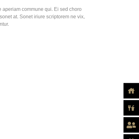
 vide aperiam commune qui. Ei sed choro
onet at. Sonet iriure scriptorem ne vix,
ntur.