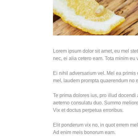
Lorem ipsum dolor sit amet, eu mel stet
nec, ei alia cetero eam. Tota minim eu v
Ei nihil adversarium vel. Mel ea primis
mel, laudem prompta quaerendum no 
Te prima dolores ius, pro illud docend
aeterno consulatu duo. Summo meliore e
Vix et doctus perpetua erroribus.
Elit ponderum vix no, in quot errem me
Ad enim meis bonorum eam.