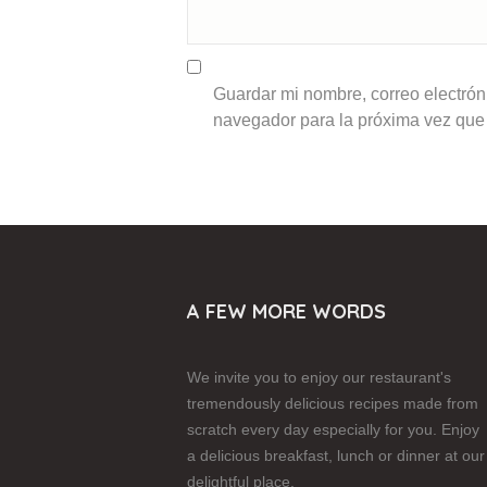
Guardar mi nombre, correo electróni
navegador para la próxima vez que
A FEW MORE WORDS
We invite you to enjoy our restaurant's
tremendously delicious recipes made from
scratch every day especially for you. Enjoy
a delicious breakfast, lunch or dinner at our
delightful place.