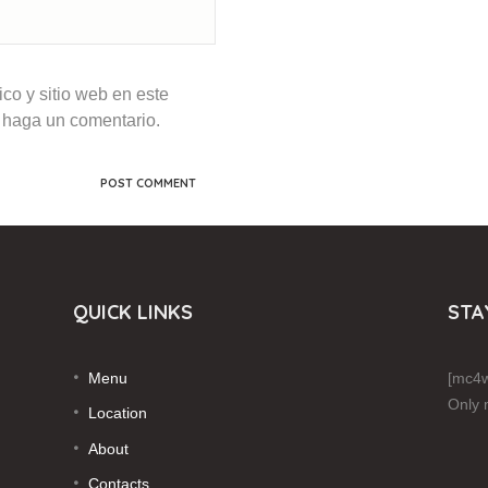
co y sitio web en este
 haga un comentario.
QUICK LINKS
STA
Menu
[mc4w
Only 
Location
About
Contacts