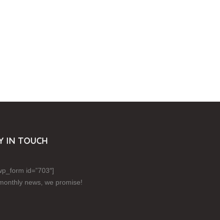
Y IN TOUCH
p_form id=”703″]
monthly news, we promise!