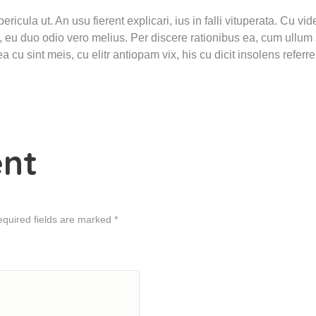
 pericula ut. An usu fierent explicari, ius in falli vituperata. Cu
s, eu duo odio vero melius. Per discere rationibus ea, cum ullum s
cu sint meis, cu elitr antiopam vix, his cu dicit insolens referre
nt
equired fields are marked *