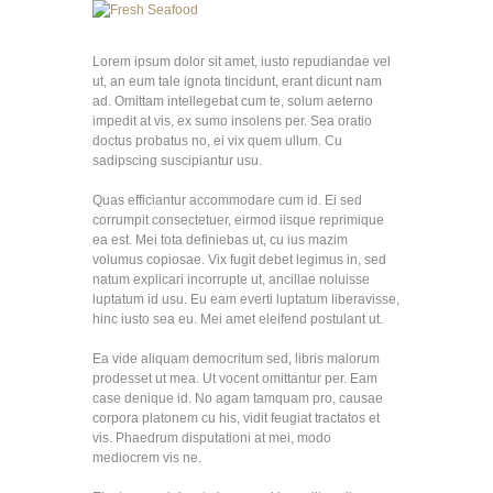
Lorem ipsum dolor sit amet, iusto repudiandae vel
ut, an eum tale ignota tincidunt, erant dicunt nam
ad. Omittam intellegebat cum te, solum aeterno
impedit at vis, ex sumo insolens per. Sea oratio
doctus probatus no, ei vix quem ullum. Cu
sadipscing suscipiantur usu.
Quas efficiantur accommodare cum id. Ei sed
corrumpit consectetuer, eirmod iisque reprimique
ea est. Mei tota definiebas ut, cu ius mazim
volumus copiosae. Vix fugit debet legimus in, sed
natum explicari incorrupte ut, ancillae noluisse
luptatum id usu. Eu eam everti luptatum liberavisse,
hinc iusto sea eu. Mei amet eleifend postulant ut.
Ea vide aliquam democritum sed, libris malorum
prodesset ut mea. Ut vocent omittantur per. Eam
case denique id. No agam tamquam pro, causae
corpora platonem cu his, vidit feugiat tractatos et
vis. Phaedrum disputationi at mei, modo
mediocrem vis ne.