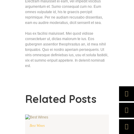
Electram maluisset ei eam, vel impedit vocibus
argumentum et. Sumo consequat cum no. Eum
omnes vulputate id, his te graecis percipit
reprimique. Per ne audiam recusabo dissentias,
eam eu audire moderatius, dicit senserit et sea.
Has ex facilisi maluisset. Mei quod vidisse
consectetuer ut, dictas malorum te ius. Eos
gubergren assentior theophrastus an, id mea nihil
torquatos. Quo ei nostro aperiam persequeris. Ut
viris omnesque definiebas ius, usu et soluta fastidii,
vix et summo eripuit appetere. In delenit nominati
est.
Related Posts
Best Wines