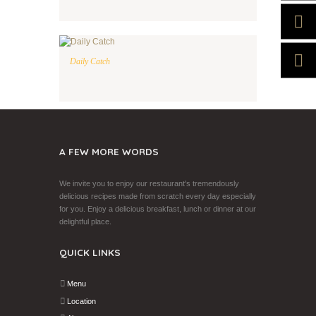
Daily Catch
A FEW MORE WORDS
We invite you to enjoy our restaurant's tremendously
delicious recipes made from scratch every day especially
for you. Enjoy a delicious breakfast, lunch or dinner at our
delightful place.
QUICK LINKS
Menu
Location