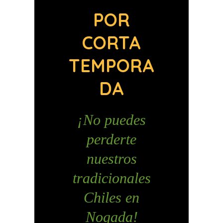
POR
CORTA
TEMPORA
DA
¡No puedes
perderte
nuestros
tradicionales
Chiles en
Nogada!