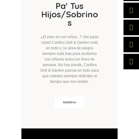
Pa' Tus
Hijos/Sobrino
s
¿El plan es con niños...? ¡No pasa
nada!
Carlitos Grill & Garden está
en todo y, su área de juegos
siempre está lista para recibirlos
con niñeras todos los fines de
semana.
No hay pierde, Carlitos
Grill & Garden piensa en todo para
que ustedes siempre disfruten el
tiempo que nos visitan.
RESERVA