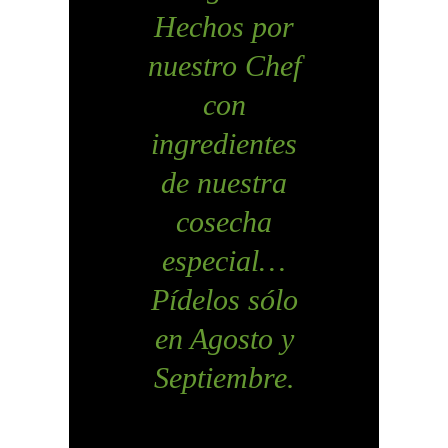
Hechos por
nuestro Chef
con
ingredientes
de nuestra
cosecha
especial…
Pídelos sólo
en Agosto y
Septiembre.